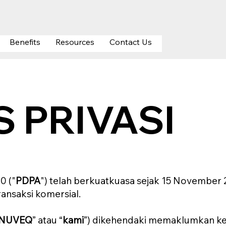
Benefits
Resources
Contact Us
S PRIVASI
0 ("
PDPA
") telah berkuatkuasa sejak 15 November
ansaksi komersial.
NUVEQ
” atau “
kami
”) dikehendaki memaklumkan k