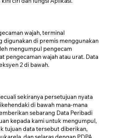
ni ciri dan fungsi Aplikasi.
gecaman wajah, terminal
ang digunakan di premis menggunakan
 boleh mengumpul pengecam
lat pengecaman wajah atau urat. Data
eksyen 2 di bawah.
cuali sekiranya persetujuan nyata
 dikehendaki di bawah mana-mana
emberikan sebarang Data Peribadi
akuan kepada kami untuk mengumpul,
 tujuan data tersebut diberikan,
 sukarela, dan selaras dengan PDPA.