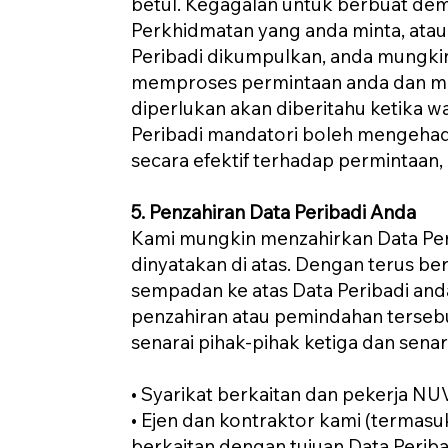
betul. Kegagalan untuk berbuat de
Perkhidmatan yang anda minta, at
Peribadi dikumpulkan, anda mungki
memproses permintaan anda dan men
diperlukan akan diberitahu ketika
Peribadi mandatori boleh mengeha
secara efektif terhadap permintaan
5. Penzahiran Data Peribadi Anda
Kami mungkin menzahirkan Data Peri
dinyatakan di atas. Dengan terus b
sempadan ke atas Data Peribadi anda
penzahiran atau pemindahan tersebut
senarai pihak-pihak ketiga dan senar
• Syarikat berkaitan dan pekerja N
• Ejen dan kontraktor kami (termas
berkaitan dengan tujuan Data Perib