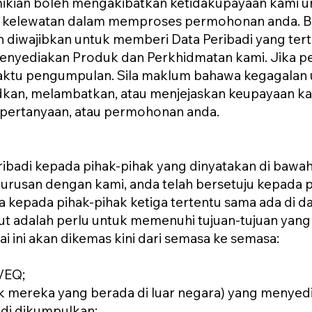
mikian boleh mengakibatkan ketidakupayaan kami 
au kelewatan dalam memproses permohonan anda. B
n diwajibkan untuk memberi Data Peribadi yang te
yediakan Produk dan Perkhidmatan kami. Jika per
 waktu pengumpulan. Sila maklum bahawa kegagala
dkan, melambatkan, atau menjejaskan keupayaan k
, pertanyaan, atau permohonan anda.
badi kepada pihak-pihak yang dinyatakan di bawah 
erurusan dengan kami, anda telah bersetuju kepada
 kepada pihak-pihak ketiga tertentu sama ada di dal
 adalah perlu untuk memenuhi tujuan-tujuan yang d
ai ini akan dikemas kini dari semasa ke semasa:
UVEQ;
uk mereka yang berada di luar negara) yang menye
adi dikumpulkan;