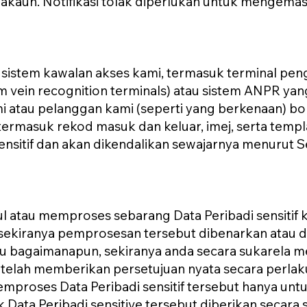
kaun. Notifikasi tolak diperlukan untuk mengemas ki
 sistem kawalan akses kami, termasuk terminal pen
m vein recognition terminals) atau sistem ANPR y
mi atau pelanggan kami (seperti yang berkenaan)
 termasuk rekod masuk dan keluar, imej, serta temp
ensitif dan akan dikendalikan sewajarnya menurut S
atau memproses sebarang Data Peribadi sensitif ke
u sekiranya pemprosesan tersebut dibenarkan atau
u bagaimanapun, sekiranya anda secara sukarela m
p telah memberikan persetujuan nyata secara perl
roses Data Peribadi sensitif tersebut hanya untuk
 Data Peribadi sensitive tersebut diberikan secara